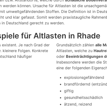
gen bzw. Altstandorte, welche durch
schädliche Bodenver
en werden können. Ursache für Altlasten ist die unsachge
it umweltgefährdenden Stoffen. Die Definition ist in Deu
cht und klar gefasst. Somit werden praxistaugliche Rahmen
n in Deutschland gerecht zu werden.
piele für Altlasten in Rhade
s existent. Je nach Grad der
Grundsätzlich zählen
alle M
 kleinere Folgen. Konkrete
Altlasten, welche zu
Hautre
utschland häufiger
oder
Beeinträchtigungen 
Insbesondere werden die St
eine der folgenden Eigensc
explosionsgefährdend
brandfördernd (entzündl
giftig
gesundheitsschädlich
ätzend, reizend