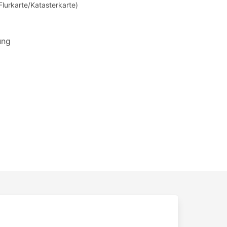
Flurkarte/Katasterkarte)
ung