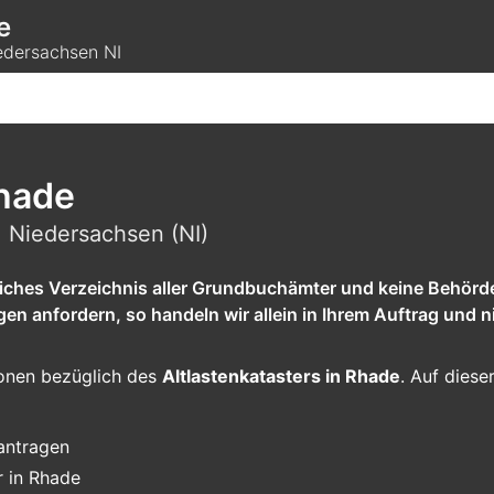
e
edersachsen NI
Rhade
 Niedersachsen (NI)
tliches Verzeichnis aller Grundbuchämter und keine Behörd
 anfordern, so handeln wir allein in Ihrem Auftrag und ni
tionen bezüglich des
Altlastenkatasters in Rhade
. Auf diese
eantragen
r in Rhade