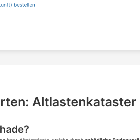
unft) bestellen
ten: Altlastenkataster
Rhade?