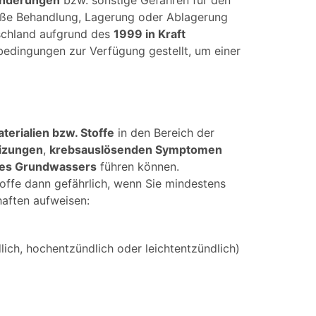
änderungen
bzw. sonstige Gefahren für den
mäße Behandlung, Lagerung oder Ablagerung
tschland aufgrund des
1999 in Kraft
bedingungen zur Verfügung gestellt, um einer
aterialien bzw. Stoffe
in den Bereich der
izungen
,
krebsauslösenden Symptomen
des Grundwassers
führen können.
offe dann gefährlich, wenn Sie mindestens
haften aufweisen:
ich, hochentzündlich oder leichtentzündlich)