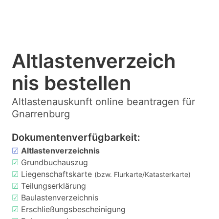
Altlastenverzeich
nis bestellen
Altlastenauskunft online beantragen für
Gnarrenburg
Dokumentenverfügbarkeit:
☑
Altlastenverzeichnis
☑
Grundbuchauszug
☑
Liegenschaftskarte
(bzw. Flurkarte/Katasterkarte)
☑
Teilungserklärung
☑
Baulastenverzeichnis
☑
Erschließungsbescheinigung