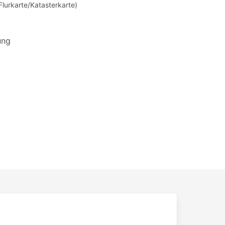
Flurkarte/Katasterkarte)
ung