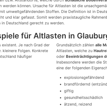
gen bzw. Altstandorte, welche durch
schädliche Bodenver
en werden können. Ursache für Altlasten ist die unsachge
it umweltgefährdenden Stoffen. Die Definition ist in Deu
cht und klar gefasst. Somit werden praxistaugliche Rahmen
n in Deutschland gerecht zu werden.
piele für Altlasten in Glaubur
s existent. Je nach Grad der
Grundsätzlich zählen
alle M
 kleinere Folgen. Konkrete
Altlasten, welche zu
Hautre
utschland häufiger
oder
Beeinträchtigungen 
Insbesondere werden die St
eine der folgenden Eigensc
explosionsgefährdend
brandfördernd (entzündl
giftig
gesundheitsschädlich
ätzend, reizend