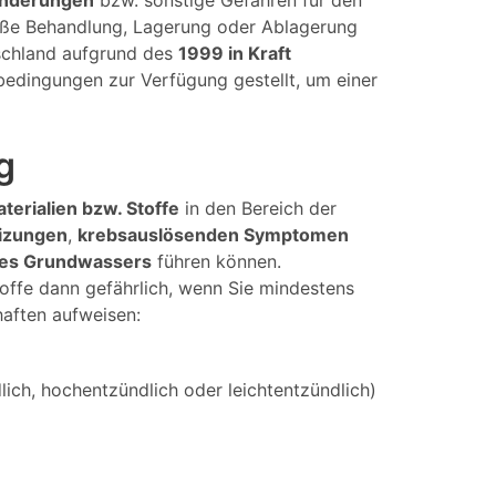
änderungen
bzw. sonstige Gefahren für den
mäße Behandlung, Lagerung oder Ablagerung
tschland aufgrund des
1999 in Kraft
bedingungen zur Verfügung gestellt, um einer
g
aterialien bzw. Stoffe
in den Bereich der
izungen
,
krebsauslösenden Symptomen
des Grundwassers
führen können.
offe dann gefährlich, wenn Sie mindestens
haften aufweisen:
ich, hochentzündlich oder leichtentzündlich)