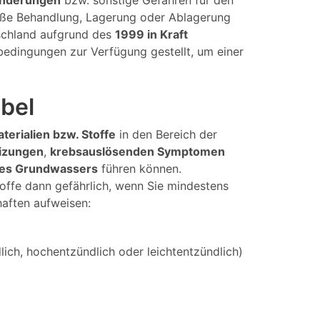
änderungen
bzw. sonstige Gefahren für den
mäße Behandlung, Lagerung oder Ablagerung
tschland aufgrund des
1999 in Kraft
bedingungen zur Verfügung gestellt, um einer
öbel
aterialien bzw. Stoffe
in den Bereich der
izungen
,
krebsauslösenden Symptomen
des Grundwassers
führen können.
offe dann gefährlich, wenn Sie mindestens
haften aufweisen:
ich, hochentzündlich oder leichtentzündlich)