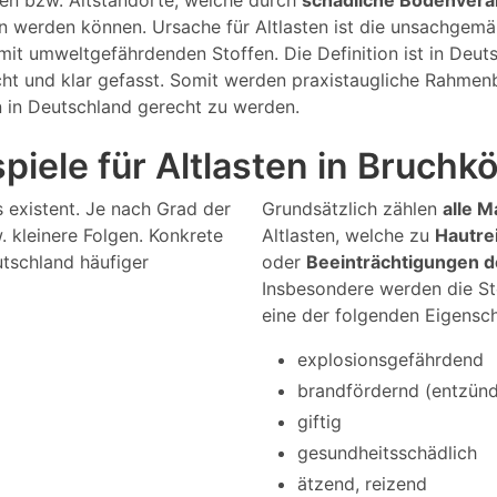
gen bzw. Altstandorte, welche durch
schädliche Bodenver
en werden können. Ursache für Altlasten ist die unsachge
it umweltgefährdenden Stoffen. Die Definition ist in Deu
cht und klar gefasst. Somit werden praxistaugliche Rahmen
n in Deutschland gerecht zu werden.
piele für Altlasten in Bruchk
s existent. Je nach Grad der
Grundsätzlich zählen
alle M
 kleinere Folgen. Konkrete
Altlasten, welche zu
Hautre
utschland häufiger
oder
Beeinträchtigungen 
Insbesondere werden die St
eine der folgenden Eigensc
explosionsgefährdend
brandfördernd (entzündl
giftig
gesundheitsschädlich
ätzend, reizend