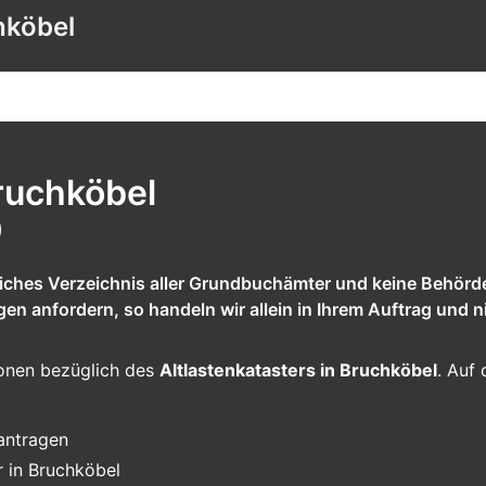
hköbel
ruchköbel
)
tliches Verzeichnis aller Grundbuchämter und keine Behörd
 anfordern, so handeln wir allein in Ihrem Auftrag und ni
tionen bezüglich des
Altlastenkatasters in Bruchköbel
. Auf 
eantragen
r in Bruchköbel