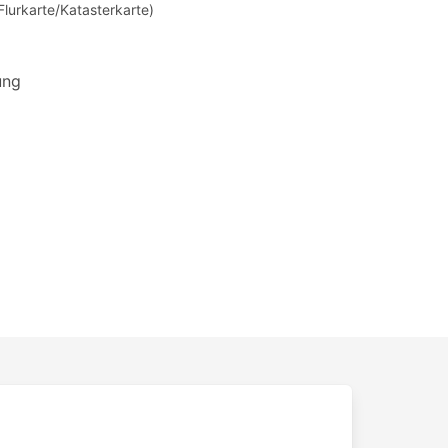
Flurkarte/Katasterkarte)
ung