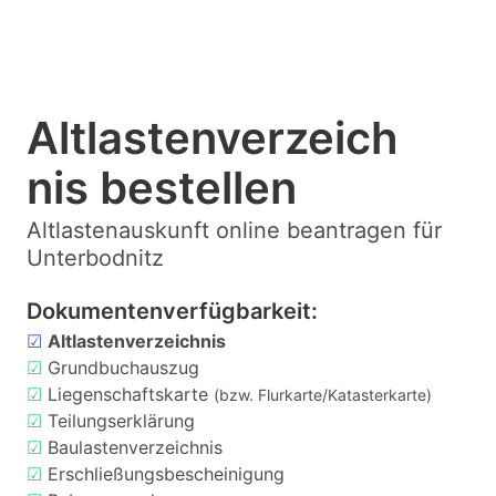
Altlastenverzeich
nis bestellen
Altlastenauskunft online beantragen für
Unterbodnitz
Dokumentenverfügbarkeit:
☑
Altlastenverzeichnis
☑
Grundbuchauszug
☑
Liegenschaftskarte
(bzw. Flurkarte/Katasterkarte)
☑
Teilungserklärung
☑
Baulastenverzeichnis
☑
Erschließungsbescheinigung