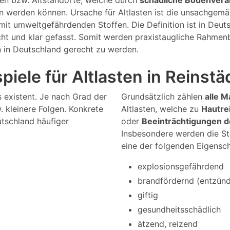
gen bzw. Altstandorte, welche durch
schädliche Bodenver
en werden können. Ursache für Altlasten ist die unsachge
it umweltgefährdenden Stoffen. Die Definition ist in Deu
cht und klar gefasst. Somit werden praxistaugliche Rahmen
n in Deutschland gerecht zu werden.
iele für Altlasten in Reinstä
s existent. Je nach Grad der
Grundsätzlich zählen
alle M
 kleinere Folgen. Konkrete
Altlasten, welche zu
Hautre
utschland häufiger
oder
Beeinträchtigungen 
Insbesondere werden die St
eine der folgenden Eigensc
explosionsgefährdend
brandfördernd (entzündl
giftig
gesundheitsschädlich
ätzend, reizend