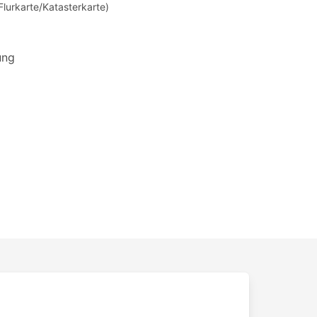
Flurkarte/Katasterkarte)
ung