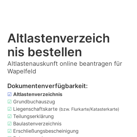
Altlastenverzeich
nis bestellen
Altlastenauskunft online beantragen für
Wapelfeld
Dokumentenverfügbarkeit:
☑
Altlastenverzeichnis
☑
Grundbuchauszug
☑
Liegenschaftskarte
(bzw. Flurkarte/Katasterkarte)
☑
Teilungserklärung
☑
Baulastenverzeichnis
☑
Erschließungsbescheinigung