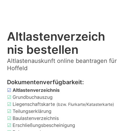
Altlastenverzeich
nis bestellen
Altlastenauskunft online beantragen für
Hoffeld
Dokumentenverfügbarkeit:
☑
Altlastenverzeichnis
☑
Grundbuchauszug
☑
Liegenschaftskarte
(bzw. Flurkarte/Katasterkarte)
☑
Teilungserklärung
☑
Baulastenverzeichnis
☑
Erschließungsbescheinigung