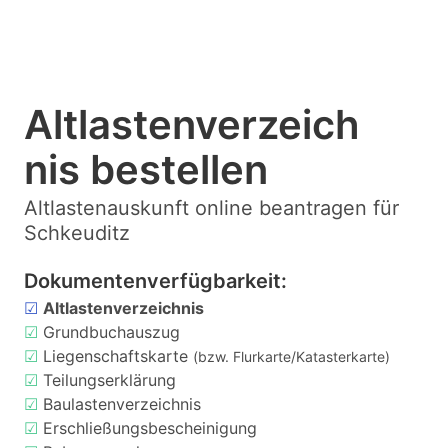
Altlastenverzeich
nis bestellen
Altlastenauskunft online beantragen für
Schkeuditz
Dokumentenverfügbarkeit:
☑
Altlastenverzeichnis
☑
Grundbuchauszug
☑
Liegenschaftskarte
(bzw. Flurkarte/Katasterkarte)
☑
Teilungserklärung
☑
Baulastenverzeichnis
☑
Erschließungsbescheinigung