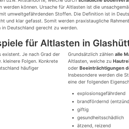
gen bzw. Altstandorte, welche durch
schädliche Bodenver
en werden können. Ursache für Altlasten ist die unsachge
it umweltgefährdenden Stoffen. Die Definition ist in Deu
cht und klar gefasst. Somit werden praxistaugliche Rahmen
n in Deutschland gerecht zu werden.
iele für Altlasten in Glashüt
s existent. Je nach Grad der
Grundsätzlich zählen
alle M
 kleinere Folgen. Konkrete
Altlasten, welche zu
Hautre
utschland häufiger
oder
Beeinträchtigungen 
Insbesondere werden die St
eine der folgenden Eigensc
explosionsgefährdend
brandfördernd (entzündl
giftig
gesundheitsschädlich
ätzend, reizend