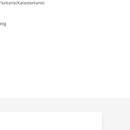
Flurkarte/Katasterkarte)
ung