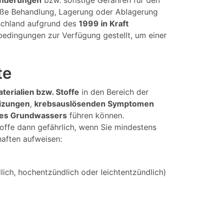
änderungen
bzw. sonstige Gefahren für den
mäße Behandlung, Lagerung oder Ablagerung
tschland aufgrund des
1999 in Kraft
bedingungen zur Verfügung gestellt, um einer
te
aterialien bzw. Stoffe
in den Bereich der
izungen
,
krebsauslösenden Symptomen
des Grundwassers
führen können.
offe dann gefährlich, wenn Sie mindestens
haften aufweisen:
ich, hochentzündlich oder leichtentzündlich)