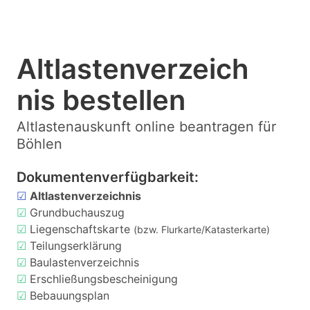
Altlastenverzeich
nis bestellen
Altlastenauskunft online beantragen für
Böhlen
Dokumentenverfügbarkeit:
☑
Altlastenverzeichnis
☑
Grundbuchauszug
☑
Liegenschaftskarte
(bzw. Flurkarte/Katasterkarte)
☑
Teilungserklärung
☑
Baulastenverzeichnis
☑
Erschließungsbescheinigung
☑
Bebauungsplan