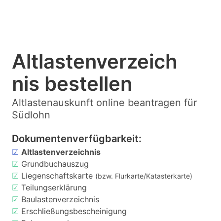
Altlastenverzeich
nis bestellen
Altlastenauskunft online beantragen für
Südlohn
Dokumentenverfügbarkeit:
☑
Altlastenverzeichnis
☑
Grundbuchauszug
☑
Liegenschaftskarte
(bzw. Flurkarte/Katasterkarte)
☑
Teilungserklärung
☑
Baulastenverzeichnis
☑
Erschließungsbescheinigung