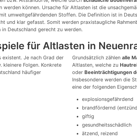
gen bzw. Altstandorte, welche durch
schädliche Bodenver
en werden können. Ursache für Altlasten ist die unsachge
it umweltgefährdenden Stoffen. Die Definition ist in Deu
cht und klar gefasst. Somit werden praxistaugliche Rahmen
n in Deutschland gerecht zu werden.
piele für Altlasten in Neuenr
s existent. Je nach Grad der
Grundsätzlich zählen
alle M
 kleinere Folgen. Konkrete
Altlasten, welche zu
Hautre
utschland häufiger
oder
Beeinträchtigungen 
Insbesondere werden die St
eine der folgenden Eigensc
explosionsgefährdend
brandfördernd (entzündl
giftig
gesundheitsschädlich
ätzend, reizend