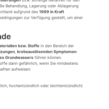
änderungen
bzw. sonstige Gefahren für den
mäße Behandlung, Lagerung oder Ablagerung
tschland aufgrund des
1999 in Kraft
bedingungen zur Verfügung gestellt, um einer
ade
aterialien bzw. Stoffe
in den Bereich der
izungen
,
krebsauslösenden Symptomen
des Grundwassers
führen können.
offe dann gefährlich, wenn Sie mindestens
haften aufweisen:
ich, hochentzündlich oder leichtentzündlich)