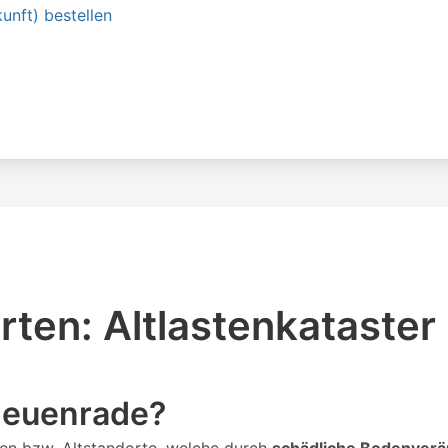
unft) bestellen
ten: Altlastenkataste
 Neuenrade?