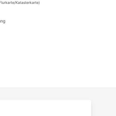
Flurkarte/Katasterkarte)
ung