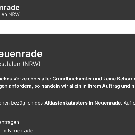
enrade
falen NRW
Neuenrade
estfalen (NRW)
tliches Verzeichnis aller Grundbuchämter und keine Behörd
 anfordern, so handeln wir allein in Ihrem Auftrag und ni
tionen bezüglich des
Altlastenkatasters in Neuenrade
. Auf 
eantragen
r in Neuenrade