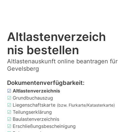
Altlastenverzeich
nis bestellen
Altlastenauskunft online beantragen für
Gevelsberg
Dokumentenverfügbarkeit:
☑
Altlastenverzeichnis
☑
Grundbuchauszug
☑
Liegenschaftskarte
(bzw. Flurkarte/Katasterkarte)
☑
Teilungserklärung
☑
Baulastenverzeichnis
☑
Erschließungsbescheinigung