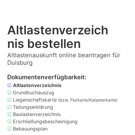
Altlastenverzeich
nis bestellen
Altlastenauskunft online beantragen für
Duisburg
Dokumentenverfügbarkeit:
☑
Altlastenverzeichnis
☑
Grundbuchauszug
☑
Liegenschaftskarte
(bzw. Flurkarte/Katasterkarte)
☑
Teilungserklärung
☑
Baulastenverzeichnis
☑
Erschließungsbescheinigung
☑
Bebauungsplan