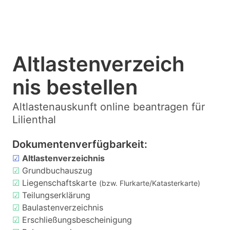
Altlastenverzeich
nis bestellen
Altlastenauskunft online beantragen für
Lilienthal
Dokumentenverfügbarkeit:
☑
Altlastenverzeichnis
☑
Grundbuchauszug
☑
Liegenschaftskarte
(bzw. Flurkarte/Katasterkarte)
☑
Teilungserklärung
☑
Baulastenverzeichnis
☑
Erschließungsbescheinigung