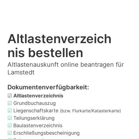
Altlastenverzeich
nis bestellen
Altlastenauskunft online beantragen für
Lamstedt
Dokumentenverfügbarkeit:
☑
Altlastenverzeichnis
☑
Grundbuchauszug
☑
Liegenschaftskarte
(bzw. Flurkarte/Katasterkarte)
☑
Teilungserklärung
☑
Baulastenverzeichnis
☑
Erschließungsbescheinigung