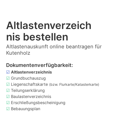
Altlastenverzeich
nis bestellen
Altlastenauskunft online beantragen für
Kutenholz
Dokumentenverfügbarkeit:
☑
Altlastenverzeichnis
☑
Grundbuchauszug
☑
Liegenschaftskarte
(bzw. Flurkarte/Katasterkarte)
☑
Teilungserklärung
☑
Baulastenverzeichnis
☑
Erschließungsbescheinigung
☑
Bebauungsplan