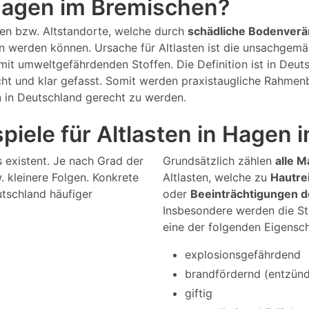
 Hagen im Bremischen?
gen bzw. Altstandorte, welche durch
schädliche Bodenver
en werden können. Ursache für Altlasten ist die unsachge
it umweltgefährdenden Stoffen. Die Definition ist in Deu
cht und klar gefasst. Somit werden praxistaugliche Rahmen
n in Deutschland gerecht zu werden.
piele für Altlasten in Hagen
s existent. Je nach Grad der
Grundsätzlich zählen
alle M
 kleinere Folgen. Konkrete
Altlasten, welche zu
Hautre
utschland häufiger
oder
Beeinträchtigungen 
Insbesondere werden die St
eine der folgenden Eigensc
explosionsgefährdend
brandfördernd (entzündl
giftig