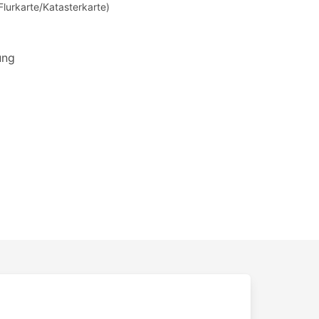
Flurkarte/Katasterkarte)
ung