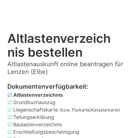
Altlastenverzeich
nis bestellen
Altlastenauskunft online beantragen für
Lenzen (Elbe)
Dokumentenverfügbarkeit:
☑
Altlastenverzeichnis
☑
Grundbuchauszug
☑
Liegenschaftskarte
(bzw. Flurkarte/Katasterkarte)
☑
Teilungserklärung
☑
Baulastenverzeichnis
☑
Erschließungsbescheinigung