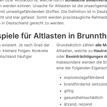
gen bzw. Altstandorte, welche durch
schädliche Bodenver
en werden können. Ursache für Altlasten ist die unsachge
it umweltgefährdenden Stoffen. Die Definition ist in Deu
cht und klar gefasst. Somit werden praxistaugliche Rahmen
n in Deutschland gerecht zu werden.
iele für Altlasten in Brunnth
s existent. Je nach Grad der
Grundsätzlich zählen
alle M
 kleinere Folgen. Konkrete
Altlasten, welche zu
Hautre
utschland häufiger
oder
Beeinträchtigungen 
Insbesondere werden die St
eine der folgenden Eigensc
explosionsgefährdend
brandfördernd (entzündl
giftig
gesundheitsschädlich
ätzend, reizend