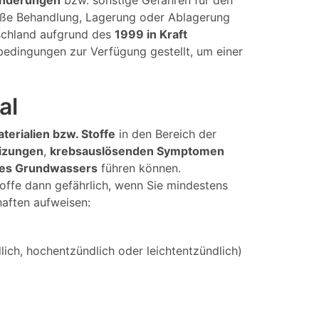
änderungen
bzw. sonstige Gefahren für den
mäße Behandlung, Lagerung oder Ablagerung
tschland aufgrund des
1999 in Kraft
bedingungen zur Verfügung gestellt, um einer
al
aterialien bzw. Stoffe
in den Bereich der
izungen
,
krebsauslösenden Symptomen
des Grundwassers
führen können.
offe dann gefährlich, wenn Sie mindestens
haften aufweisen:
ich, hochentzündlich oder leichtentzündlich)