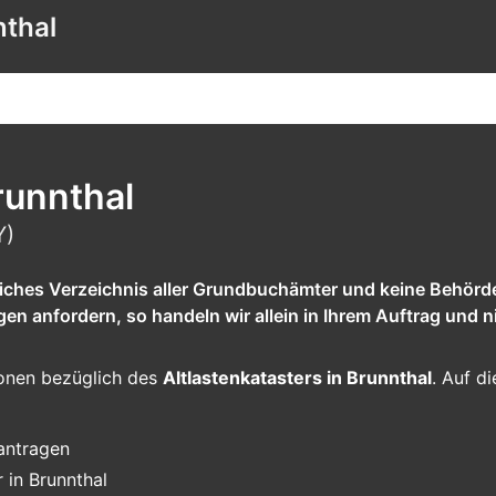
nthal
runnthal
Y)
tliches Verzeichnis aller Grundbuchämter und keine Behörd
 anfordern, so handeln wir allein in Ihrem Auftrag und ni
tionen bezüglich des
Altlastenkatasters in Brunnthal
. Auf di
eantragen
 in Brunnthal