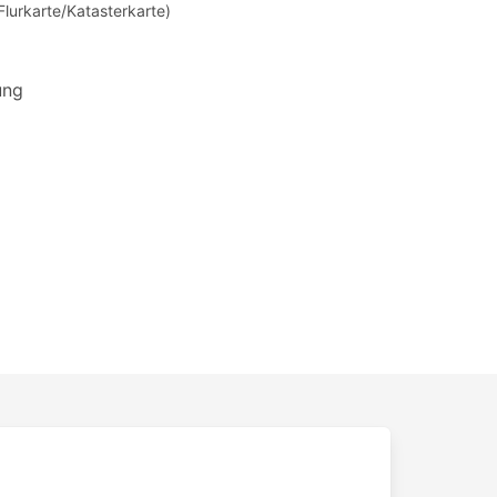
Flurkarte/Katasterkarte)
ung