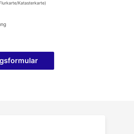
Flurkarte/Katasterkarte)
ung
agsformular