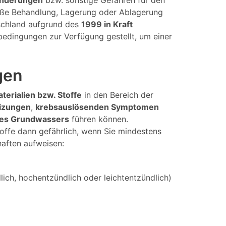
änderungen
bzw. sonstige Gefahren für den
mäße Behandlung, Lagerung oder Ablagerung
tschland aufgrund des
1999 in Kraft
bedingungen zur Verfügung gestellt, um einer
gen
aterialien bzw. Stoffe
in den Bereich der
izungen
,
krebsauslösenden Symptomen
des Grundwassers
führen können.
offe dann gefährlich, wenn Sie mindestens
haften aufweisen:
ich, hochentzündlich oder leichtentzündlich)