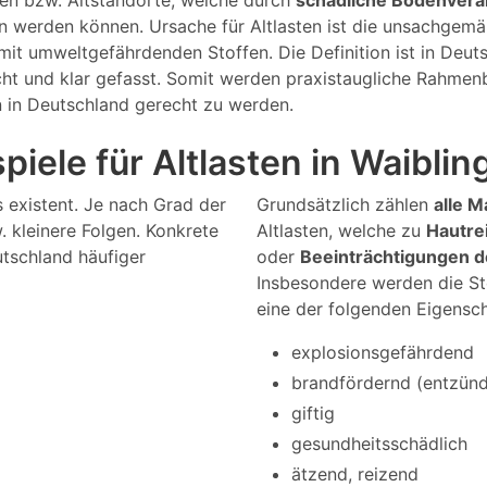
gen bzw. Altstandorte, welche durch
schädliche Bodenver
en werden können. Ursache für Altlasten ist die unsachge
it umweltgefährdenden Stoffen. Die Definition ist in Deu
cht und klar gefasst. Somit werden praxistaugliche Rahmen
n in Deutschland gerecht zu werden.
piele für Altlasten in Waiblin
s existent. Je nach Grad der
Grundsätzlich zählen
alle M
 kleinere Folgen. Konkrete
Altlasten, welche zu
Hautre
utschland häufiger
oder
Beeinträchtigungen 
Insbesondere werden die St
eine der folgenden Eigensc
explosionsgefährdend
brandfördernd (entzündl
giftig
gesundheitsschädlich
ätzend, reizend